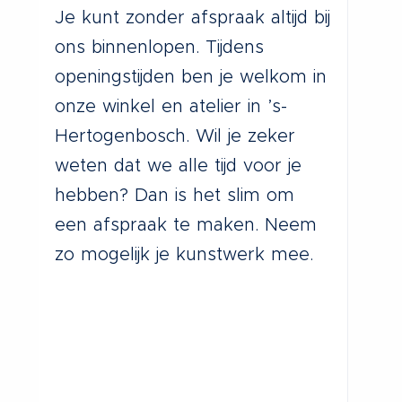
B
Je kunt zonder afspraak altijd bij
In
ons binnenlopen. Tijdens
zi
openingstijden ben je welkom in
Bo
onze winkel en atelier in ’s-
va
Hertogenbosch. Wil je zeker
Zi
weten dat we alle tijd voor je
sp
hebben? Dan is het slim om
co
een afspraak te maken. Neem
div
zo mogelijk je kunstwerk mee.