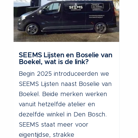
SEEMS Lijsten en Boselie van
Wa
Boekel, wat is de link?
wi
De
Begin 2025 introduceerden we
Je
SEEMS Lijsten naast Boselie van
en
Boekel. Beide merken werken
op
vanuit hetzelfde atelier en
za
dezelfde winkel in Den Bosch.
di
SEEMS staat meer voor
ti
eigentijdse, strakke