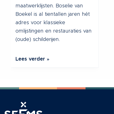
ge
maatwerklijsten. Boselie van
zo
Boekel is al tientallen jaren hét
ie
adres voor klassieke
ev
omlijstingen en restauraties van
th
(oude) schilderijen.
vo
Lees verder »
Le